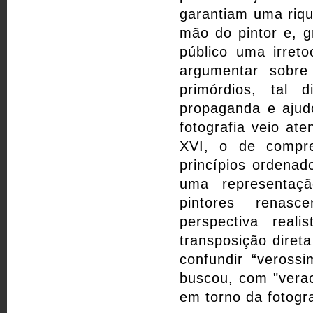
garantiam uma riqu
mão do pintor e, 
público uma irreto
argumentar sobr
primórdios, tal 
propaganda e ajudo
fotografia veio at
XVI, o de compre
princípios ordenad
uma representaç
pintores renasc
perspectiva rea
transposição diret
confundir “veross
buscou, com "verac
em torno da fotogra