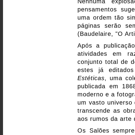
Nenhuma explosã
pensamentos suge
uma ordem tão simp
páginas serão sem
(Baudelaire, "O Art
Após a publicação
atividades em r
conjunto total de 
estes já editado
Estéticas
, uma col
publicada em 186
moderno e a fotogr
um vasto universo 
transcende as obr
aos rumos da arte 
Os Salões sempre