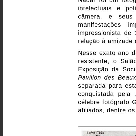
Nadar foi um fotógr
intelectuais e p
câmera, e seus 
manifestações i
impressionista de
relação à amizade c
Nesse exato ano d
resistente, o Salã
Exposição da Soc
Pavillon des Beaux
separada para esta
conquistada pela
célebre fotógrafo 
afiliados, dentre o