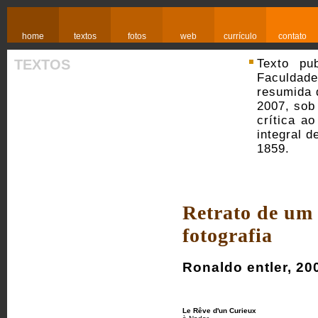
home
textos
fotos
web
currículo
contato
TEXTOS
Texto pu
Faculdad
resumida 
2007, sob 
crítica a
integral d
1859.
Retrato de um 
fotografia
Ronaldo entler, 20
Le Rêve d'un Curieux