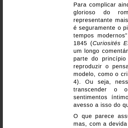
Para complicar ai
glorioso do ro
representante mai
é seguramente o pi
tempos modernos",
1845 (
Curiosités E
um longo comentári
parte do princípi
reproduzir o pens
modelo, como o cria
4). Ou seja, nes
transcender o o
sentimentos ínti
avesso a isso do qu
O que parece assu
mas, com a devida 