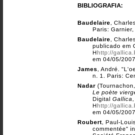
BIBLIOGRAFIA:
Baudelaire
, Charle
Paris: Garnier,
Baudelaire
, Charle
publicado em G
H
http://gallic
em 04/05/2007
James
, André. "L'oe
n. 1. Paris: C
Nadar
(Tournachon,
Le poète vierg
Digital
Gallica
H
http://gallic
em 04/05/2007
Roubert
, Paul-Loui
commentée" i