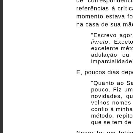
de correspondênc
referências à crít
momento estava for
na casa de sua mãe
"Escrevo ago
livreto
. Exceto
excelente mé
adulação ou 
imparcialidade
E, poucos dias depoi
"Quanto ao Sa
pouco. Fiz um
novidades, q
velhos nomes
confio à minha
método, repit
que se tem d