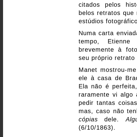
citados pelos hi
belos retratos que
estúdios fotográfic
Numa carta enviad
tempo, Etienne 
brevemente à foto
seu próprio retrat
Manet mostrou-me 
ele à casa de Brac
Ela não é perfeit
raramente vi algo
pedir tantas coisa
mas, caso não ten
cópias
dele.
Alg
(6/10/1863).