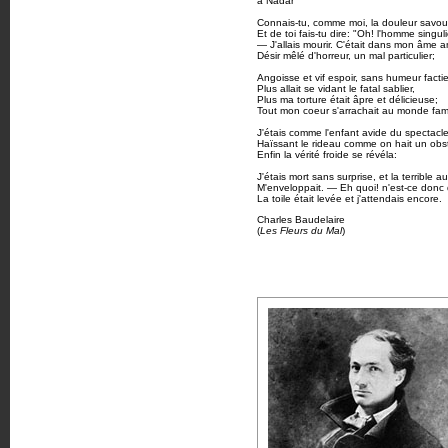
à Nadar
Connais-tu, comme moi, la douleur savo
Et de toi fais-tu dire: "Oh! l'homme singuli
— J'allais mourir. C'était dans mon âme
Désir mêlé d'horreur, un mal particulier;
Angoisse et vif espoir, sans humeur facti
Plus allait se vidant le fatal sablier,
Plus ma torture était âpre et délicieuse;
Tout mon coeur s'arrachait au monde famil
J'étais comme l'enfant avide du spectacle
Haïssant le rideau comme on hait un obst
Enfin la vérité froide se révéla:
J'étais mort sans surprise, et la terrible a
M'enveloppait. — Eh quoi! n'est-ce donc
La toile était levée et j'attendais encore.
Charles Baudelaire
(
Les Fleurs du Mal
)