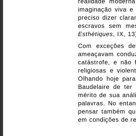
realidade modern
imaginação viva e 
preciso dizer clar
escravos sem mes
Esthétiques
, IX, 13
Com exceções dev
ameaçavam conduz
catástrofe, e não 
religiosas e viole
Olhando hoje para
Baudelaire de ter 
mérito de sua anál
palavras. No enta
pensar também que 
em condições de re