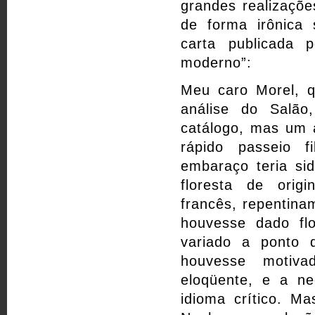
grandes realizaçõe
de forma irônica
carta publicada p
moderno”:
Meu caro Morel, 
análise do Salã
catálogo, mas um 
rápido passeio fi
embaraço teria si
floresta de orig
francês, repentinam
houvesse dado fl
variado a ponto 
houvesse motiva
eloqüente, e a ne
idioma crítico. M