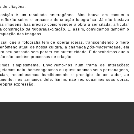
o de
citações
.
osição é um resultado heterogêneo. Mas houve em comum a
reflexão sobre o processo de criação fotográfica. Já não bastava
as imagens. Era preciso compreender a obra a ser citada, articular
 a construção
da fotografia-citação
. E, assim, convidamos também o
emplação das imagens.
ncial que a fotografia tem de operar idéias, transcendendo o mero
 fenômeno atual de nossa cultura, a chamada
pós-modernidade
, em
para seu passado sem perder em autenticidade. E descobrimos que a
ação são também processos de criação.
timos simplesmente. Envolvemo-nos num trama de interações:
 projetamos nela, homenageamos ou questionamos seus personagens,
ências, reconhecemos humildemente o prestigio de um autor, ao
amente, nos armamos dele. Enfim, não reproduzimos suas obras,
própria expressão.