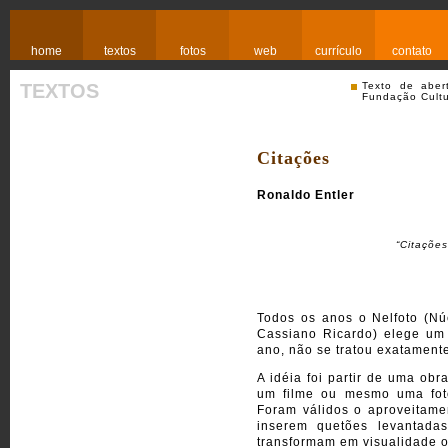
home
textos
fotos
web
currículo
contato
TEXTOS
Texto de aber
Fundação Cultu
Citações
Ronaldo Entler
“Citaçõe
Todos os anos o Nelfoto (N
Cassiano Ricardo) elege um 
ano, não se tratou exatamen
A idéia foi partir de uma obr
um filme ou mesmo uma fotog
Foram válidos o aproveitamen
inserem quetões levantad
transformam em visualidade o