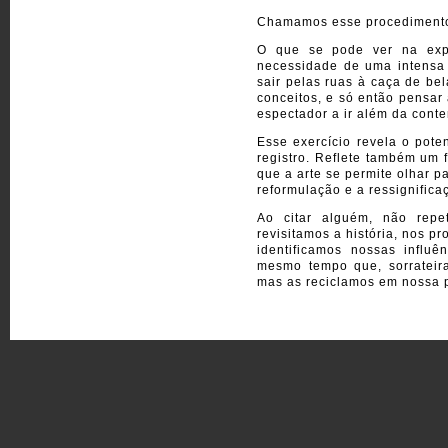
Chamamos esse procediment
O que se pode ver na exp
necessidade de uma intensa 
sair pelas ruas à caça de bel
conceitos, e só então pensar
espectador a ir além da cont
Esse exercício revela o pote
registro. Reflete também um
que a arte se permite olhar 
reformulação e a ressignific
Ao citar alguém, não repe
revisitamos a história, nos
identificamos nossas influ
mesmo tempo que, sorrateir
mas as reciclamos em nossa 