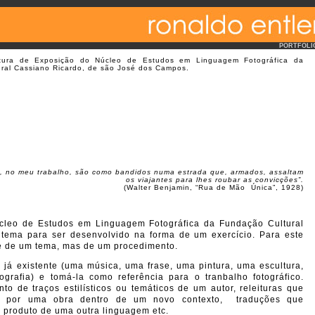
PORTFOLI
tura de Exposição do Núcleo de Estudos em Linguagem Fotográfica da
ral Cassiano Ricardo, de são José dos Campos.
s, no meu trabalho, são como bandidos numa estrada que, armados, assaltam
os viajantes para lhes roubar as convicções”.
(Walter Benjamin, “Rua de Mão Única”, 1928)
úcleo de Estudos em Linguagem Fotográfica da Fundação Cultural
tema para ser desenvolvido na forma de um exercício. Para este
te de um tema, mas de um procedimento.
a já existente (uma música, uma frase, uma pintura, uma escultura,
rafia) e tomá-la como referência para o tranbalho fotográfico.
to de traços estilísticos ou temáticos de um autor, releituras que
as por uma obra dentro de um novo contexto, traduções que
 produto de uma outra linguagem etc.