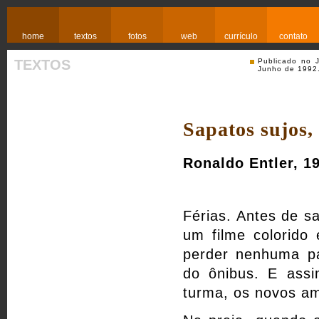
home
textos
fotos
web
currículo
contato
TEXTOS
Publicado no 
Junho de 1992
Sapatos sujos,
Ronaldo Entler, 1
Férias. Antes de s
um filme colorido 
perder nenhuma pa
do ônibus. E ass
turma, os novos ami