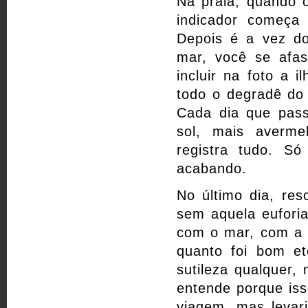
Na praia, quando o
indicador começa 
Depois é a vez do
mar, você se afas
incluir na foto a i
todo o degradê do
Cada dia que pass
sol, mais averm
registra tudo. S
acabando.
No último dia, reso
sem aquela euforia
com o mar, com a a
quanto foi bom et
sutileza qualquer
entende porque iss
viagem, mas levar